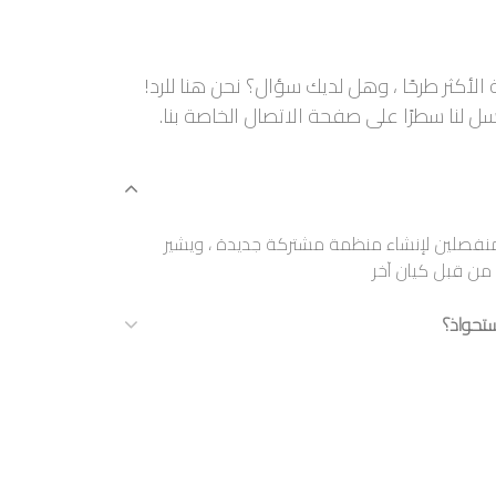
الأكثر طرحًا ، وهل لديك سؤال؟ نحن هنا للرد!
سل لنا سطرًا على صفحة الاتصال الخاصة بنا.
 منفصلين لإنشاء منظمة مشتركة جديدة ، ويشير
ن من قبل كيان آخر
تحواذ؟
تحواذها في الجدول الزمني المراد استكماله ، ولكن
 من 6 أشهر إلى عام اعتمادًا على حجم المعاملات القانونية التي ينبغي
لمشاركتين في الدمج والاستحواذ
اذ هي اكتساب السوق والسيطرة عليه.
خدمات السيو