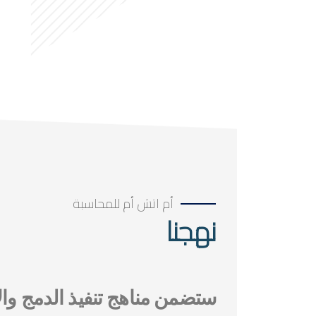
أم اتش أم للمحاسبة
نهجنا
ستضمن مناهج تنفيذ الدمج وا